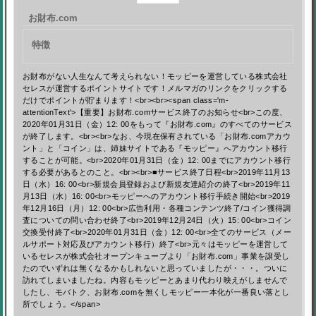
お財布.com
特徴
お財布がない人生なんて考えられない！モッピーを運営している株式会社
セレスが運営するポイントサイトです！メルマガのリンクをクリックする
だけでポイントが貯まります！<br><br><span class='m-
attentionText'>【重要】お財布.comサービス終了のお知らせ<br>この度、
2020年01月31日（金）12: 00をもって『お財布.com』のすべてのサービス
が終了します。<br><br>なお、今現在保有されている「お財布.comアカウ
ント」と「コイン」は、姉妹サイトである『モッピー』へアカウント移行
することが可能。<br>2020年01月31日（金）12: 00までにアカウント移行
する必要があるとのこと。<br><br>■サービス終了日程<br>2019年11月13
日（水）16: 00<br>新規会員登録および新規友達紹介の終了<br>2019年11
月13日（水）16: 00<br>モッピーへのアカウント移行手続き開始<br>2019
年12月16日（月）12: 00<br>広告利用・各種コンテンツ終了/コイン獲得調
査についての問い合わせ終了<br>2019年12月24日（火）15: 00<br>コイン
交換受付終了<br>2020年01月31日（金）12: 00<br>全てのサービス（メー
ルサポート対応及びアカウント移行）終了<br>元々はモッピーを運営して
いるセレスが株式会社オープンキューブより「お財布.com」事業を譲受し
たのでいずれは無くなるかもしれないと思っていましたが・・・。ついに
訪れてしまいましたね。内容もモッピーとあまり代わり映えがしませんで
したし、モバトク、お財布.comを無くしモッピー一本化が一番良い落とし
所でしょう。</span>