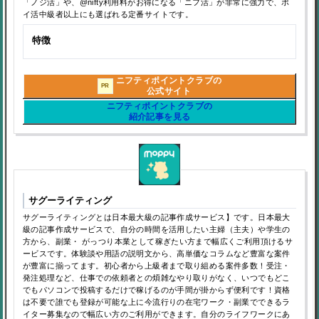
「ノジ活」や、@nifty利用料がお得になる「ニフ活」が非常に強力で、ポ
イ活中級者以上にも選ばれる定番サイトです。
特徴
ニフティポイントクラブの
PR
公式サイト
ニフティポイントクラブの
紹介記事を見る
サグーライティング
サグーライティングとは日本最大級の記事作成サービス】です。日本最大
級の記事作成サービスで、自分の時間を活用したい主婦（主夫）や学生の
方から、副業・ がっつり本業として稼ぎたい方まで幅広くご利用頂けるサ
ービスです。体験談や用語の説明文から、高単価なコラムなど豊富な案件
が豊富に揃ってます。初心者から上級者まで取り組める案件多数！受注・
発注処理など、仕事での依頼者との煩雑なやり取りがなく、いつでもどこ
でもパソコンで投稿するだけで稼げるのが手間が掛からず便利です！資格
は不要で誰でも登録が可能な上に今流行りの在宅ワーク・副業でできるラ
イター募集なので幅広い方のご利用ができます。自分のライフワークにあ