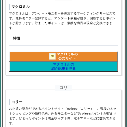
マクロミル
マクロミルは、アンケートモニターを募集するマーケティングサービスで
す。無料モニター登録すると、アンケート依頼が届き、回答するとポイン
トが貯まります。貯まったポイントは、素敵な商品や現金と交換できま
す。
特徴
マクロミルの
PR
公式サイト
マクロミルの
紹介記事を見る
コリ
コリー
お小遣い稼ぎができるポイントサイト「colleee（コリー）」。普段のネッ
トショッピングや旅行予約、外食モニターなどでcolleeeポイントが貯まり
ます。貯まったポイントは現金やギフト券、電子マネーなどに交換できま
す。