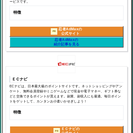
ービスです。
特徴
忍者AdMaxの
PR
公式サイト
忍者AdMaxの
紹介記事を見る
ＥＣナビ
ECナビは、日本最大級のポイントサイトです。ネットショッピングやアン
ケート、無料会員登録やミニゲームなどで現金や電子マネー、ギフト券な
どと交換できるポイントが貰えます。副業、副収入にも最適。毎日ポイン
トをゲットして、カンタンお小遣いかせぎしよう！
特徴
ＥＣナビの
PR