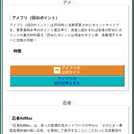
アメ
アメフリ（旧i2iポイント）
アメフリ（旧i2iポイント）は2020年に名称変更されたポイントサイトで
す。業界最高水準のポイント還元率で、友達に紹介すれば友達が貯めたポ
イントの最大90%還元！貯めたポイントは現金やギフト券、各種電子マネ
ーと交換が可能！
特徴
アメフリの
PR
公式サイト
アメフリの
紹介記事を見る
忍者
忍者AdMax
『忍者AdMax』は、多くの提携広告ネットワークの中から「そのとき一番
収益期待値の高い広告」を選別して表示することにこだわった広告配信サ