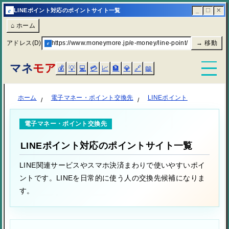
e
LINEポイント対応のポイントサイト一覧
_
☐
✕
⌂ ホーム
アドレス(D)
e
https://www.moneymore.jp/e-money/line-point/
→ 移動
マネ
モア
💰
💡
💻
💳
📈
🏦
💎
🔗
📖
ホーム
電子マネー・ポイント交換先
LINEポイント
電子マネー・ポイント交換先
LINEポイント対応のポイントサイト一覧
LINE関連サービスやスマホ決済まわりで使いやすいポイ
ントです。LINEを日常的に使う人の交換先候補になりま
す。