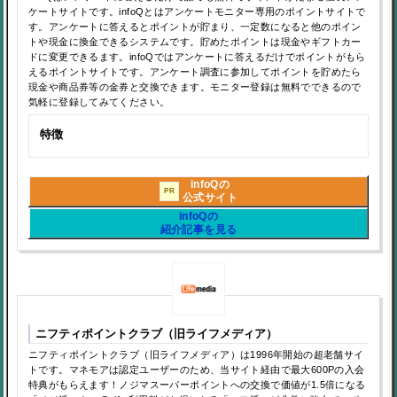
ケートサイトです。infoQとはアンケートモニター専用のポイントサイトで
す。アンケートに答えるとポイントが貯まり、一定数になると他のポイン
トや現金に換金できるシステムです。貯めたポイントは現金やギフトカー
ドに変更できるます。infoQではアンケートに答えるだけでポイントがもら
えるポイントサイトです。アンケート調査に参加してポイントを貯めたら
現金や商品券等の金券と交換できます。モニター登録は無料でできるので
気軽に登録してみてください。
特徴
infoQの
PR
公式サイト
infoQの
紹介記事を見る
ニフティポイントクラブ（旧ライフメディア）
ニフティポイントクラブ（旧ライフメディア）は1996年開始の超老舗サイ
トです。マネモアは認定ユーザーのため、当サイト経由で最大600Pの入会
特典がもらえます！ノジマスーパーポイントへの交換で価値が1.5倍になる