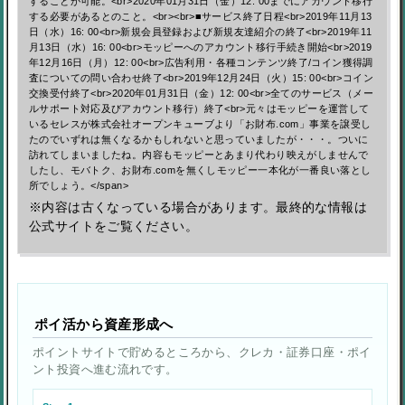
することが可能。<br>2020年01月31日（金）12: 00までにアカウント移行
する必要があるとのこと。<br><br>■サービス終了日程<br>2019年11月13
日（水）16: 00<br>新規会員登録および新規友達紹介の終了<br>2019年11
月13日（水）16: 00<br>モッピーへのアカウント移行手続き開始<br>2019
年12月16日（月）12: 00<br>広告利用・各種コンテンツ終了/コイン獲得調
査についての問い合わせ終了<br>2019年12月24日（火）15: 00<br>コイン
交換受付終了<br>2020年01月31日（金）12: 00<br>全てのサービス（メー
ルサポート対応及びアカウント移行）終了<br>元々はモッピーを運営して
いるセレスが株式会社オープンキューブより「お財布.com」事業を譲受し
たのでいずれは無くなるかもしれないと思っていましたが・・・。ついに
訪れてしまいましたね。内容もモッピーとあまり代わり映えがしませんで
したし、モバトク、お財布.comを無くしモッピー一本化が一番良い落とし
所でしょう。</span>
※内容は古くなっている場合があります。最終的な情報は
公式サイトをご覧ください。
ポイ活から資産形成へ
ポイントサイトで貯めるところから、クレカ・証券口座・ポイ
ント投資へ進む流れです。