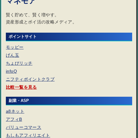
マネモア
賢く貯めて、賢く増やす。
ポイントサイトの稼ぎ方｜初心者でも失敗しない効率的なお小遣い
資産形成とポイ活の攻略メディア。
ポイントサイトは稼ぐよりは貯める、節約するツール
ポイントサイト
モッピー
げん玉
ポイントサイトは楽天での購入で便利
ちょびリッチ
infoQ
広告利用で気をつけること
ニフティポイントクラブ
比較一覧を見る
ポイントサイトのお得なキャンペーン
副業・ASP
a8ネット
アフィB
バリューコマース
もしもアフィリエイト