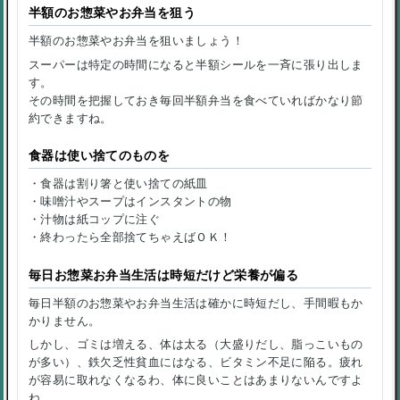
半額のお惣菜やお弁当を狙う
半額のお惣菜やお弁当を狙いましょう！
スーパーは特定の時間になると半額シールを一斉に張り出しま
す。
その時間を把握しておき毎回半額弁当を食べていればかなり節
約できますね。
食器は使い捨てのものを
・食器は割り箸と使い捨ての紙皿
・味噌汁やスープはインスタントの物
・汁物は紙コップに注ぐ
・終わったら全部捨てちゃえばＯＫ！
毎日お惣菜お弁当生活は時短だけど栄養が偏る
毎日半額のお惣菜やお弁当生活は確かに時短だし、手間暇もか
かりません。
しかし、ゴミは増える、体は太る（大盛りだし、脂っこいもの
が多い）、鉄欠乏性貧血にはなる、ビタミン不足に陥る。疲れ
が容易に取れなくなるわ、体に良いことはあまりないんですよ
ね。