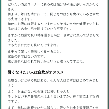
だいたい惣菜コーナーにあるのは揚げ物や油が多いものがたく
さん。
何より、毎日お店に行って、同じものばかり食べていると食欲
も失せてきます。
確かにお腹には貯まるんですが１０年後の自分が健康でいられ
るかはこの食生活を続けていたら不安です。
さすがに残業で夜11時を過ぎる時は、さすがに買って済ませて
ました。
でもたまにだから良いんですよね。
食事って楽しく美味しく食べること。
家畜の餌ではないのです。
腹が膨れればそれで良いかというと違うんですよね。
賢くなりたい人は自炊がオススメ
経験ないけどやる気はある。そんな人はまずははじめてみまし
ょう。
よく、お金がないなら稼げば良いじゃんと
ネットビジネス界隈の人はよく言いますが、稼ぐ前にまず節約
ですよ。
まず、無駄な出費をいかに減らし、浮いたお金を資産運用や自