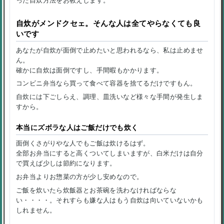
った自炊方法をお教えします。
自炊がメンドクセェ。そんな人は全てやらなくても良
いです
あなたが自炊が面倒で止めたいと思われるなら、私は止めませ
ん。
確かに自炊は面倒ですし、手間暇もかかります。
コンビニ弁当なら買って食べて容器を捨てるだけですもん。
自炊には下ごしらえ、調理、皿洗いなど様々な手間が発生しま
すから。
本当にズボラな人はご飯だけでも炊く
面倒くさがりやな人でもご飯は炊けるはず。
全部お弁当にすると高くついてしまいますが、白米だけは自分
で買えば少しは節約になります。
お弁当よりお惣菜の方が少し安めなので。
ご飯を炊いたら炊飯器とお茶碗を洗わなければならな
い・・・・。それすらも嫌な人はもう自炊は向いていないかも
しれません。