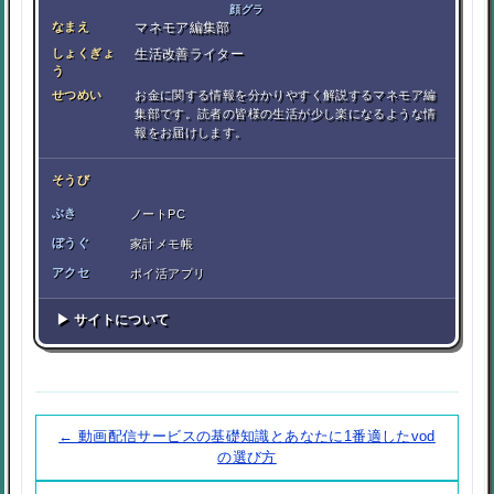
顔グラ
なまえ
マネモア編集部
しょくぎょ
生活改善ライター
う
せつめい
お金に関する情報を分かりやすく解説するマネモア編
集部です。読者の皆様の生活が少し楽になるような情
報をお届けします。
そうび
ぶき
ノートPC
ぼうぐ
家計メモ帳
アクセ
ポイ活アプリ
▶ サイトについて
← 動画配信サービスの基礎知識とあなたに1番適したvod
の選び方