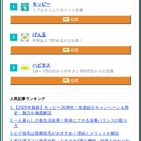
モッピー
1
リアルタイムでポイント交換
公式
PR
げん玉
2
年利ありで貯めるだけお得！
公式
PR
ハピタス
3
1pt＝1円のわかりやすさと300円台からの交換
公式
PR
人気記事ランキング
1.
【2025年最新】モッピー20周年！友達紹介キャンペーン＆歴
史・魅力を徹底解説
2.
一人暮らしの食生活改善！簡単にできる栄養バランスの取り
方
3.
ヒゲ脱毛は医療脱毛がおすすめ！理由とメリットを解説
4.
家計簿アプリ徹底比較：おすすめ4選の機能・特徴を分かりや