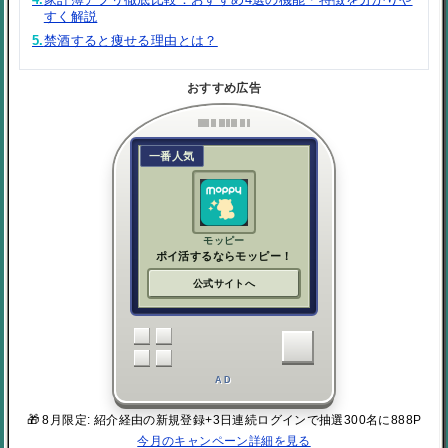
すく解説
5.
禁酒すると痩せる理由とは？
おすすめ広告
一番人気
モッピー
ポイ活するならモッピー！
公式サイトへ
AD
🎁 8月限定: 紹介経由の新規登録+3日連続ログインで抽選300名に888P
今月のキャンペーン詳細を見る