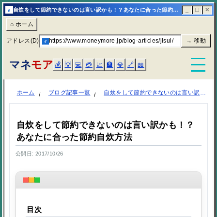
e
自炊をして節約できないのは言い訳かも！？あなたに合った節約自炊方法 | マネモア
_
☐
✕
⌂ ホーム
アドレス(D)
e
https://www.moneymore.jp/blog-articles/jisui/
→ 移動
マネ
モア
💰
💡
💻
💳
📈
🏦
💎
🔗
📖
ホーム
ブログ記事一覧
自炊をして節約できないのは言い訳かも！？あなたに合った節約自炊方法
自炊をして節約できないのは言い訳かも！？
あなたに合った節約自炊方法
公開日: 2017/10/26
目次