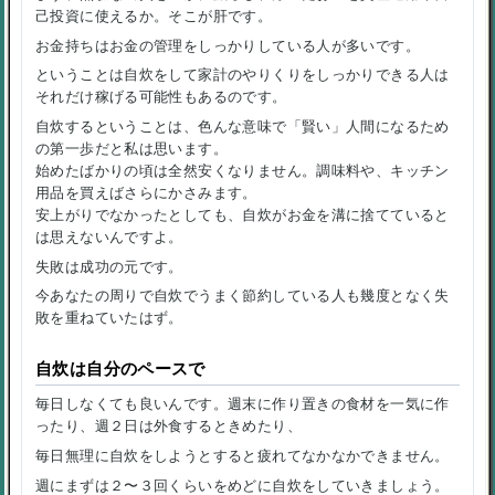
己投資に使えるか。そこが肝です。
お金持ちはお金の管理をしっかりしている人が多いです。
ということは自炊をして家計のやりくりをしっかりできる人は
それだけ稼げる可能性もあるのです。
自炊するということは、色んな意味で「賢い」人間になるため
の第一歩だと私は思います。
始めたばかりの頃は全然安くなりません。調味料や、キッチン
用品を買えばさらにかさみます。
安上がりでなかったとしても、自炊がお金を溝に捨てていると
は思えないんですよ。
失敗は成功の元です。
今あなたの周りで自炊でうまく節約している人も幾度となく失
敗を重ねていたはず。
自炊は自分のペースで
毎日しなくても良いんです。週末に作り置きの食材を一気に作
ったり、週２日は外食するときめたり、
毎日無理に自炊をしようとすると疲れてなかなかできません。
週にまずは２〜３回くらいをめどに自炊をしていきましょう。