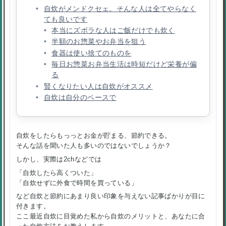
自炊がメンドクセェ。そんな人は全てやらなく
ても良いです
本当にズボラな人はご飯だけでも炊く
半額のお惣菜やお弁当を狙う
食器は使い捨てのものを
毎日お惣菜お弁当生活は時短だけど栄養が偏
る
賢くなりたい人は自炊がオススメ
自炊は自分のペースで
自炊をしたらもっっとお金が貯まる、節約できる。
そんな話を聞いた人も多いのではないでしょうか？
しかし、実際は2chなどでは
「自炊したら高くついた」
「自炊せずに外食で時間を買っている」
など自炊と節約にあまり良い印象を与えない記事ばかりが目に
付きます。
ここ最近自炊に目覚めた私から自炊のメリットと、あなたに合