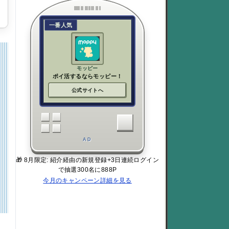
一番人気
モッピー
ポイ活するならモッピー！
公式サイトへ
AD
🎁 8月限定: 紹介経由の新規登録+3日連続ログイン
で抽選300名に888P
今月のキャンペーン詳細を見る