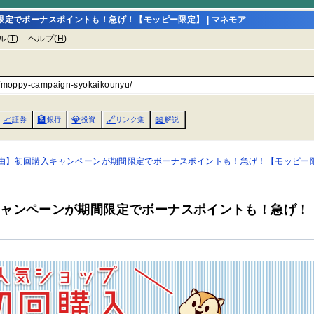
定でボーナスポイントも！急げ！【モッピー限定】 | マネモア
ル(
T
)
ヘルプ(
H
)
es/moppy-campaign-syokaikounyu/
📈
🏦
💎
🔗
📖
証券
銀行
投資
リンク集
解説
由】初回購入キャンペーンが期間限定でボーナスポイントも！急げ！【モッピー
キャンペーンが期間限定でボーナスポイントも！急げ！