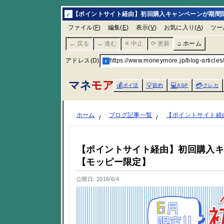
e
【ポイントサイト経由】初回購入キャンペーンが期間限
ファイル(
F
)
編集(
E
)
表示(
V
)
お気に入り(
A
)
ツー
← 戻る
→ 進む
✕ 中止
⟳ 更新
⌂ ホーム
アドレス(D)
e
https://www.moneymore.jp/blog-articl
マネ
モア
💰
💡
💻
💳
ポイ活
節約
ASP
クレカ
ホーム
ブログ記事一覧
【ポイントサイト経
【ポイントサイト経由】初回購入
【モッピー限定】
公開日: 2016/6/4