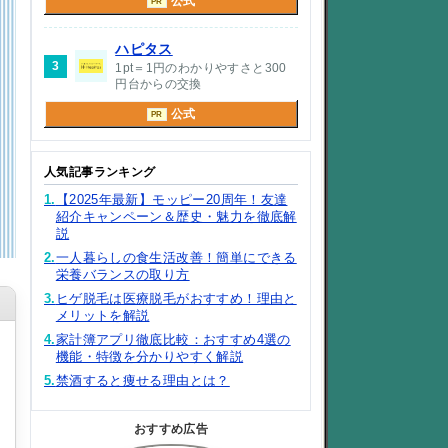
公式
PR
ハピタス
3
1pt＝1円のわかりやすさと300
円台からの交換
公式
PR
人気記事ランキング
1.
【2025年最新】モッピー20周年！友達
紹介キャンペーン＆歴史・魅力を徹底解
説
2.
一人暮らしの食生活改善！簡単にできる
栄養バランスの取り方
3.
ヒゲ脱毛は医療脱毛がおすすめ！理由と
メリットを解説
4.
家計簿アプリ徹底比較：おすすめ4選の
機能・特徴を分かりやすく解説
5.
禁酒すると痩せる理由とは？
おすすめ広告