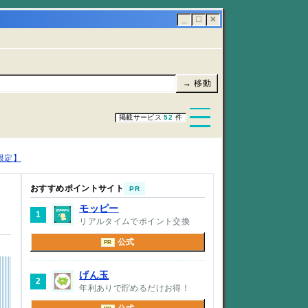
_
☐
✕
→ 移動
掲載サービス
52
件
限定】
おすすめポイントサイト
PR
モッピー
1
リアルタイムでポイント交換
公式
PR
げん玉
2
年利ありで貯めるだけお得！