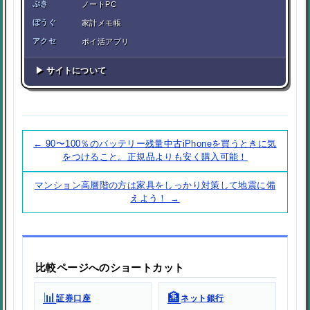
ぶき
ノートPC
ぼうぐ
家計メモ帳
アクセ
ポイ活アプリ
▶ サイトについて
← 90〜100％のバッテリー残量中古iPhoneを買うときに気
をつけること。正規品よりも安く購入可能！
マンション高層階の方は家具をしっかり対策して地震に備
えよう！ →
比較ページへのショートカット
📊
🏦
証券口座
ネット銀行