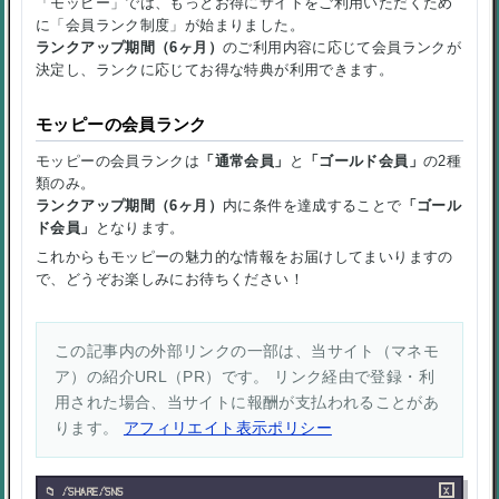
「モッピー」では、もっとお得にサイトをご利用いただくため
に「会員ランク制度」が始まりました。
ランクアップ期間（6ヶ月）
のご利用内容に応じて会員ランクが
決定し、ランクに応じてお得な特典が利用できます。
モッピーの会員ランク
モッピーの会員ランクは
「通常会員」
と
「ゴールド会員」
の2種
類のみ。
ランクアップ期間（6ヶ月）
内に条件を達成することで
「ゴール
ド会員」
となります。
これからもモッピーの魅力的な情報をお届けしてまいりますの
で、どうぞお楽しみにお待ちください！
この記事内の外部リンクの一部は、当サイト（マネモ
ア）の紹介URL（PR）です。 リンク経由で登録・利
用された場合、当サイトに報酬が支払われることがあ
ります。
アフィリエイト表示ポリシー
×
/SHARE/SNS