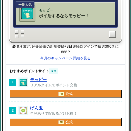
一番人気
モッピー
ポイ活するならモッピー！
🎁 8月限定: 紹介経由の新規登録+3日連続ログインで抽選300名に
888P
今月のキャンペーン詳細を見る
おすすめポイントサイト
PR
モッピー
1
リアルタイムでポイント交換
公式
PR
げん玉
2
年利ありで貯めるだけお得！
公式
PR