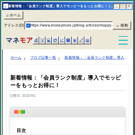
e
新着情報：「会員ランク制度」導入でモッピーをもっとお得に！ | マネモア
_
☐
✕
⌂ ホーム
アドレス(D)
e
https://www.moneymore.jp/blog-articles/moppy-member-rank
→ 移動
マネ
モア
💰
💡
💻
💳
📈
🏦
💎
🔗
📖
ホーム
ブログ記事一覧
新着情報：「会員ランク制度」導入でモッピーをもっとお得に！
新着情報：「会員ランク制度」導入でモッピ
ーをもっとお得に！
公開日: 2022/9/2
目次