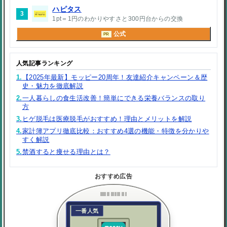
ハピタス
3
1pt＝1円のわかりやすさと300円台からの交換
公式
PR
人気記事ランキング
1.
【2025年最新】モッピー20周年！友達紹介キャンペーン＆歴
史・魅力を徹底解説
2.
一人暮らしの食生活改善！簡単にできる栄養バランスの取り
方
3.
ヒゲ脱毛は医療脱毛がおすすめ！理由とメリットを解説
4.
家計簿アプリ徹底比較：おすすめ4選の機能・特徴を分かりや
すく解説
5.
禁酒すると痩せる理由とは？
おすすめ広告
一番人気