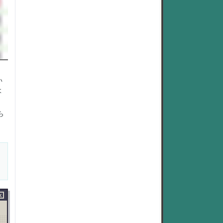
い
よ
ら
×