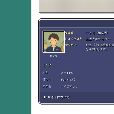
なまえ
マネモア編集部
しょくぎょう
生活改善ライター
せつめい
お金に関する情報を
をお届けします。
顔グラ
そうび
ぶき
ノートPC
ぼうぐ
家計メモ帳
アクセ
ポイ活アプリ
▶ サイトについて