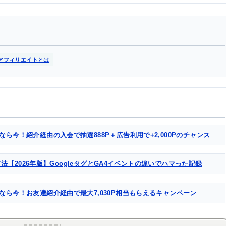
アフィリエイトとは
なら今！紹介経由の入会で抽選888P＋広告利用で+2,000Pのチャンス
る方法【2026年版】GoogleタグとGA4イベントの違いでハマった記録
るなら今！お友達紹介経由で最大7,030P相当もらえるキャンペーン