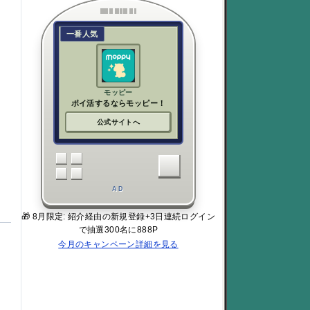
一番人気
モッピー
ポイ活するならモッピー！
公式サイトへ
AD
🎁 8月限定: 紹介経由の新規登録+3日連続ログイン
で抽選300名に888P
今月のキャンペーン詳細を見る