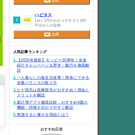
公式
PR
ハピタス
3
1pt＝1円のわかりやすさと300
円台からの交換
公式
PR
人気記事ランキング
1.
【2025年最新】モッピー20周年！友達
紹介キャンペーン＆歴史・魅力を徹底解
説
2.
一人暮らしの食生活改善！簡単にできる
栄養バランスの取り方
3.
ヒゲ脱毛は医療脱毛がおすすめ！理由と
メリットを解説
4.
家計簿アプリ徹底比較：おすすめ4選の
機能・特徴を分かりやすく解説
5.
禁酒すると痩せる理由とは？
おすすめ広告