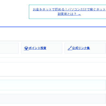
お金をネットで貯める！パソコンだけで稼ぐネット
副業術とは？ →
💎
🔗
ポイント投資
公式リンク集