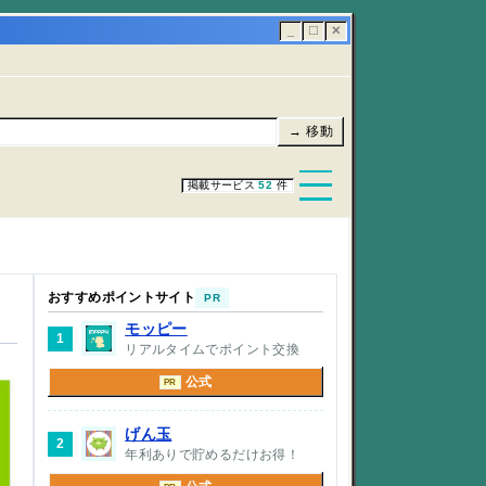
_
☐
✕
→ 移動
掲載サービス
52
件
おすすめポイントサイト
PR
モッピー
1
リアルタイムでポイント交換
公式
PR
げん玉
2
年利ありで貯めるだけお得！