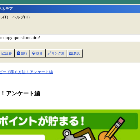
マネモア
ル(
T
)
ヘルプ(
H
)
s/moppy-questionnaire/
📈
🏦
💎
🔗
📖
証券
銀行
投資
リンク集
解説
ピーで稼ぐ方法！アンケート編
法！アンケート編