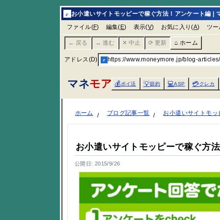
e
お小遣いサイトモッピーで稼ぐ方法！アンケート編 | 
ファイル(
F
)
編集(
E
)
表示(
V
)
お気に入り(
A
)
ツー
← 戻る
→ 進む
✕ 中止
⟳ 更新
⌂ ホーム
アドレス(D)
e
https://www.moneymore.jp/blog-article
マネ
モア
💰
💡
💻
💳
ポイ活
節約
ASP
クレカ
ホーム
ブログ記事一覧
お小遣いサイトモッ
お小遣いサイトモッピーで稼ぐ方
公開日: 2015/9/26