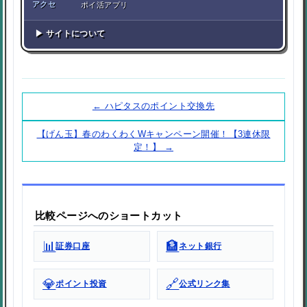
アクセ
ポイ活アプリ
▶ サイトについて
← ハピタスのポイント交換先
【げん玉】春のわくわくWキャンペーン開催！【3連休限
定！】 →
比較ページへのショートカット
📊
🏦
証券口座
ネット銀行
💎
🔗
ポイント投資
公式リンク集