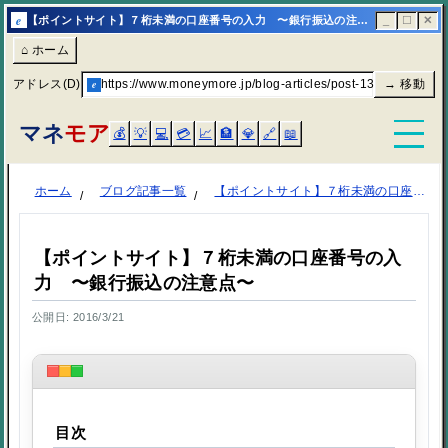
e
【ポイントサイト】７桁未満の口座番号の入力 〜銀行振込の注意点〜 | マネモア
_
☐
✕
⌂ ホーム
アドレス(D)
e
https://www.moneymore.jp/blog-articles/post-1381/
→ 移動
マネ
モア
💰
💡
💻
💳
📈
🏦
💎
🔗
📖
ホーム
ブログ記事一覧
【ポイントサイト】７桁未満の口座番号の入力 〜銀行振込の注意点〜
【ポイントサイト】７桁未満の口座番号の入
力 〜銀行振込の注意点〜
公開日: 2016/3/21
目次