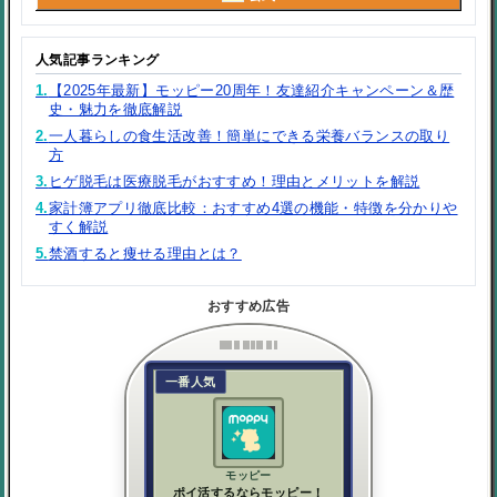
人気記事ランキング
1.
【2025年最新】モッピー20周年！友達紹介キャンペーン＆歴
史・魅力を徹底解説
2.
一人暮らしの食生活改善！簡単にできる栄養バランスの取り
方
3.
ヒゲ脱毛は医療脱毛がおすすめ！理由とメリットを解説
4.
家計簿アプリ徹底比較：おすすめ4選の機能・特徴を分かりや
すく解説
5.
禁酒すると痩せる理由とは？
おすすめ広告
一番人気
モッピー
ポイ活するならモッピー！