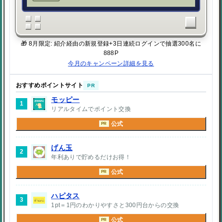
🎁 8月限定: 紹介経由の新規登録+3日連続ログインで抽選300名に
888P
今月のキャンペーン詳細を見る
おすすめポイントサイト
PR
モッピー
1
リアルタイムでポイント交換
公式
PR
げん玉
2
年利ありで貯めるだけお得！
公式
PR
ハピタス
3
1pt＝1円のわかりやすさと300円台からの交換
公式
PR