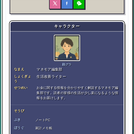
キャラクター
顔グラ
なまえ
マネモア編集部
しょくぎょ
生活改善ライター
う
せつめい
お金に関する情報を分かりやすく解説するマネモア編
集部です。読者の皆様の生活が少し楽になるような情
報をお届けします。
そうび
ぶき
ノートPC
ぼうぐ
家計メモ帳