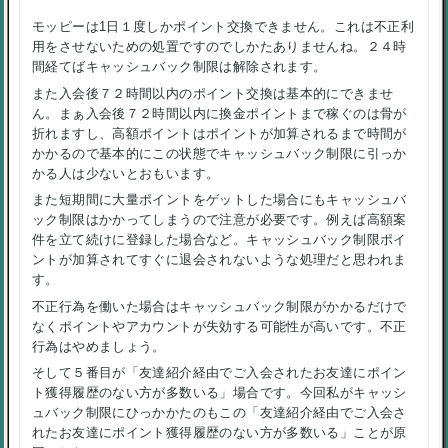
モッピーは1日１度しかポイント交換できません。これは不正利
用をさせないための処置ですのでしかたありませんね。２４時
間経てばキャッシュバック制限は解除されます。
また入会後７２時間以内のポイント交換は基本的にできませ
ん。まぁ入会後７２時間以内に換金ポイントまで稼ぐのは骨が
折れますし、高額ポイントはポイントが加算されるまで時間が
かかるので基本的にこの状態でキャッシュバック制限に引っか
かる人は少ないとおもいます。
また短期間に大量ポイントをゲットした場合にもキャッシュバ
ック制限はかかってしまうので注意が必要です。例えば高額案
件を立て続けに登録した場合など。キャッシュバック制限ポイ
ントが加算されてすぐに退会されないような処理だと思われま
す。
不正行為を働いた場合はキャッシュバック制限がかかるだけで
なくポイントやアカウントが失効する可能性が高いです。不正
行為はやめましょう。
そして５番目が「友達紹介経由でご入会されたお友達にポイン
ト獲得履歴のない方が多数いる」場合です。今回私がキャッシ
ュバック制限にひっかかたのもこの「友達紹介経由でご入会さ
れたお友達にポイント獲得履歴のない方が多数いる」ことが原