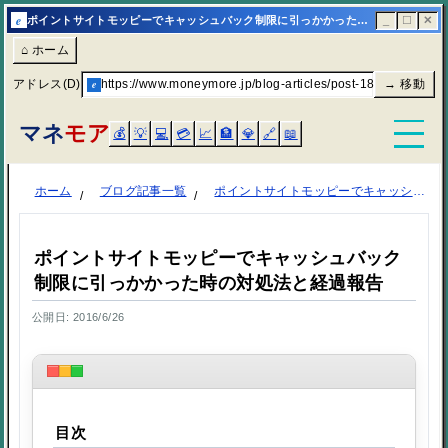
e
ポイントサイトモッピーでキャッシュバック制限に引っかかった時の対処法と経過報告 | マネモア
_
☐
✕
⌂ ホーム
アドレス(D)
e
https://www.moneymore.jp/blog-articles/post-1870/
→ 移動
マネ
モア
💰
💡
💻
💳
📈
🏦
💎
🔗
📖
ホーム
ブログ記事一覧
ポイントサイトモッピーでキャッシュバック制限に引っかかった時の対処法と経過報告
ポイントサイトモッピーでキャッシュバック
制限に引っかかった時の対処法と経過報告
公開日: 2016/6/26
目次