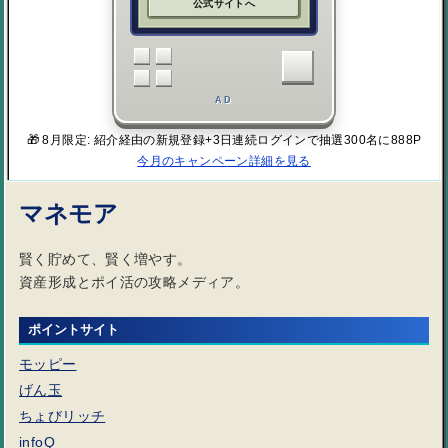
公式サイトへ
AD
🎁 8月限定: 紹介経由の新規登録+3日連続ログインで抽選300名に888P
今月のキャンペーン詳細を見る
マネモア
賢く貯めて、賢く増やす。
資産形成とポイ活の攻略メディア。
ポイントサイト
モッピー
げん玉
ちょびリッチ
infoQ