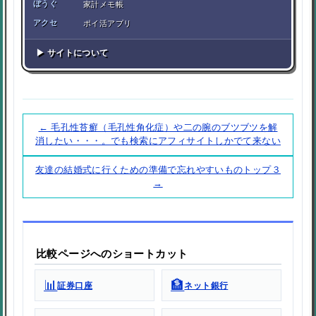
ぼうぐ
家計メモ帳
アクセ
ポイ活アプリ
▶ サイトについて
← 毛孔性苔癬（毛孔性角化症）や二の腕のブツブツを解
消したい・・・。でも検索にアフィサイトしかでて来ない
友達の結婚式に行くための準備で忘れやすいものトップ３
→
比較ページへのショートカット
📊
🏦
証券口座
ネット銀行