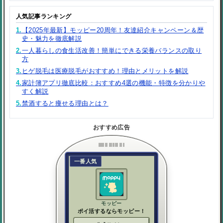
人気記事ランキング
1.
【2025年最新】モッピー20周年！友達紹介キャンペーン＆歴
史・魅力を徹底解説
2.
一人暮らしの食生活改善！簡単にできる栄養バランスの取り
方
3.
ヒゲ脱毛は医療脱毛がおすすめ！理由とメリットを解説
4.
家計簿アプリ徹底比較：おすすめ4選の機能・特徴を分かりや
すく解説
5.
禁酒すると痩せる理由とは？
おすすめ広告
一番人気
モッピー
ポイ活するならモッピー！