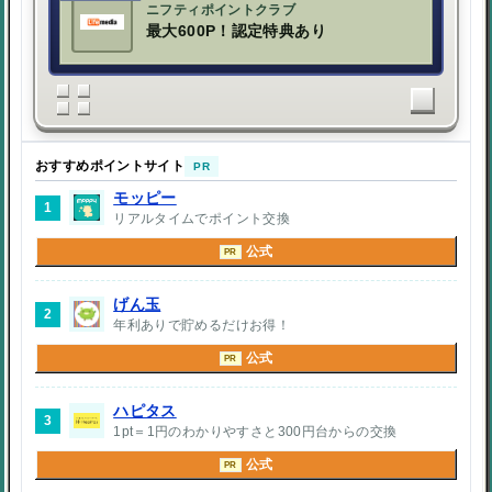
ニフティポイントクラブ
最大600P！認定特典あり
おすすめポイントサイト
PR
モッピー
1
リアルタイムでポイント交換
公式
PR
げん玉
2
年利ありで貯めるだけお得！
公式
PR
ハピタス
3
1pt＝1円のわかりやすさと300円台からの交換
公式
PR