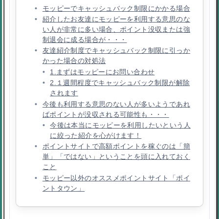
モッピーでキャッシュバック制限にかかる場合
紹介したお友達にモッピーを利用する意思のな
い人が非常に多い場合、ポイント没収または強
制退会に成る場合が・・・
友達紹介制度でキャッシュバック制限に引っか
かった場合の対処法
1.まずはモッピーにお問い合わせ
2.１週間程度でキャッシュバック制限が解除
されます
今後も利用する意思のない人が多いようであれ
ばポイントが没収される可能性も・・・
今後は本当にモッピーを利用したいという人
に絞った紹介を心がけます！
ポイントサイトで高額ポイントを稼ぐのは「簡
単」「ではない」ということを頭に入れておく
こと
モッピー以外のオススメポイントサイト「ポイ
ントタウン」