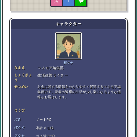
キャラクター
顔グラ
なまえ
マネモア編集部
しょくぎょ
生活改善ライター
う
せつめい
お金に関する情報を分かりやすく解説するマネモア編
集部です。読者の皆様の生活が少し楽になるような情
報をお届けします。
そうび
ぶき
ノートPC
ぼうぐ
家計メモ帳
アクセ
ポイ活アプリ