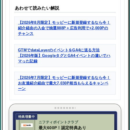
あわせて読みたい解説
【2026年8月限定】モッピーに新規登録するなら今！
紹介経由の入会で抽選888P＋広告利用で+2,000Pの
チャンス
GTMでdataLayerのイベントをGA4に送る方法
【2026年版】GoogleタグとGA4イベントの違いでハ
マった記録
【2026年7月限定】モッピーに新規登録するなら今！
お友達紹介経由で最大7,030P相当もらえるキャンペ
ーン
特典増量中
ニフティポイントクラブ
最大600P！認定特典あり