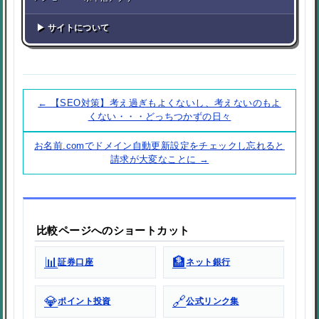
▶ サイトについて
← 【SEO対策】考え過ぎもよくないし、考えないのもよ
くない・・・どっちつかずの日々
お名前.comでドメイン自動更新設定をチェックし忘れると
請求が大変なことに →
比較ページへのショートカット
📊
🏦
証券口座
ネット銀行
💎
🔗
ポイント投資
公式リンク集