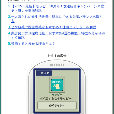
1.
【2025年最新】モッピー20周年！友達紹介キャンペーン＆歴
史・魅力を徹底解説
2.
一人暮らしの食生活改善！簡単にできる栄養バランスの取り
方
3.
ヒゲ脱毛は医療脱毛がおすすめ！理由とメリットを解説
4.
家計簿アプリ徹底比較：おすすめ4選の機能・特徴を分かりや
すく解説
5.
禁酒すると痩せる理由とは？
おすすめ広告
一番人気
モッピー
ポイ活するならモッピー！
公式サイトへ