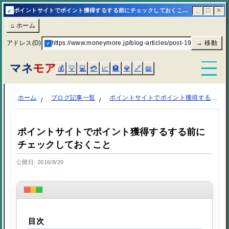
e
ポイントサイトでポイント獲得するする前にチェックしておくこと | マネモア
_
☐
✕
⌂ ホーム
アドレス(D)
e
https://www.moneymore.jp/blog-articles/post-1997/
→ 移動
マネ
モア
💰
💡
💻
💳
📈
🏦
💎
🔗
📖
ホーム
ブログ記事一覧
ポイントサイトでポイント獲得するする前にチェックしておくこと
ポイントサイトでポイント獲得するする前に
チェックしておくこと
公開日: 2016/8/20
目次