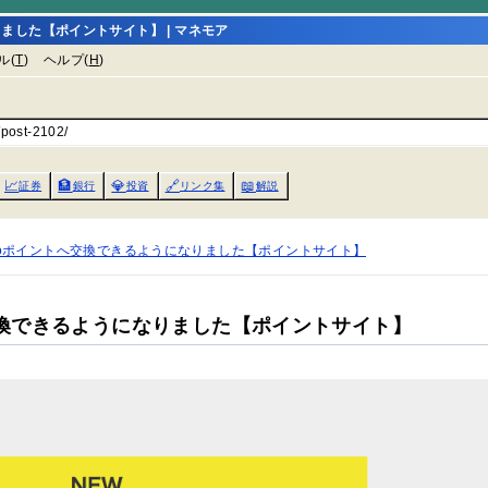
ました【ポイントサイト】 | マネモア
ル(
T
)
ヘルプ(
H
)
/post-2102/
📈
🏦
💎
🔗
📖
証券
銀行
投資
リンク集
解説
acoポイントへ交換できるようになりました【ポイントサイト】
交換できるようになりました【ポイントサイト】