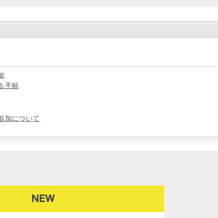
加
する手順
能追加について