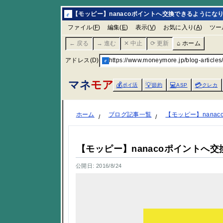
e
【モッピー】nanacoポイントへ交換できるようになり
ファイル(
F
)
編集(
E
)
表示(
V
)
お気に入り(
A
)
ツー
← 戻る
→ 進む
✕ 中止
⟳ 更新
⌂ ホーム
アドレス(D)
e
https://www.moneymore.jp/blog-articles
マネ
モア
💰
💡
💻
💳
ポイ活
節約
ASP
クレカ
ホーム
ブログ記事一覧
【モッピー】nan
【モッピー】nanacoポイントへ
公開日: 2016/8/24