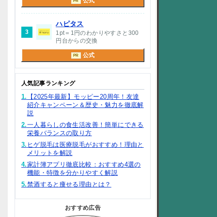
公式
PR
ハピタス
3
1pt＝1円のわかりやすさと300
円台からの交換
公式
PR
人気記事ランキング
1.
【2025年最新】モッピー20周年！友達
紹介キャンペーン＆歴史・魅力を徹底解
説
2.
一人暮らしの食生活改善！簡単にできる
栄養バランスの取り方
3.
ヒゲ脱毛は医療脱毛がおすすめ！理由と
メリットを解説
4.
家計簿アプリ徹底比較：おすすめ4選の
機能・特徴を分かりやすく解説
5.
禁酒すると痩せる理由とは？
おすすめ広告