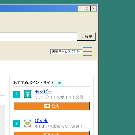
_
☐
✕
→ 移動
掲載サービス
51
件
おすすめポイントサイト
PR
モッピー
1
リアルタイムでポイント交換
公式
PR
げん玉
2
年利ありで貯めるだけお得！