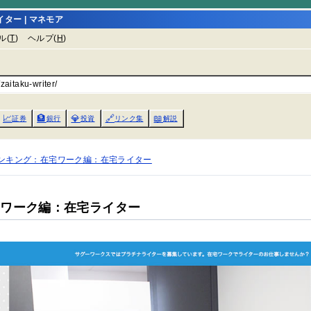
ー | マネモア
ル(
T
)
ヘルプ(
H
)
zaitaku-writer/
📈
🏦
💎
🔗
📖
証券
銀行
投資
リンク集
解説
ンキング：在宅ワーク編：在宅ライター
宅ワーク編：在宅ライター