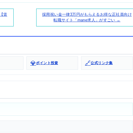
【賃
採用祝い金一律3万円がもらえるお得な正社員向け
転職サイト「mane求人」がすごい →
💎
🔗
ポイント投資
公式リンク集