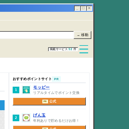
_
☐
✕
→ 移動
掲載サービス
52
件
おすすめポイントサイト
PR
モッピー
1
リアルタイムでポイント交換
公式
PR
げん玉
2
年利ありで貯めるだけお得！