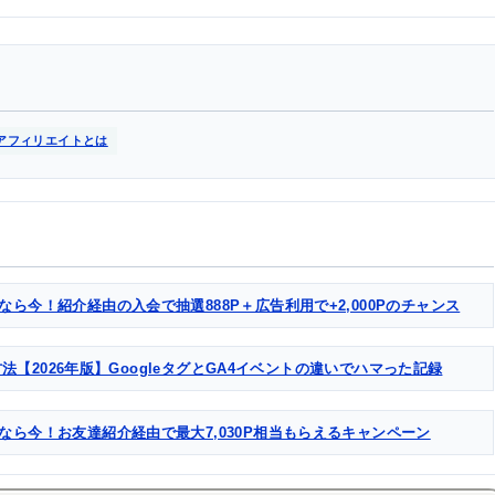
アフィリエイトとは
なら今！紹介経由の入会で抽選888P＋広告利用で+2,000Pのチャンス
る方法【2026年版】GoogleタグとGA4イベントの違いでハマった記録
るなら今！お友達紹介経由で最大7,030P相当もらえるキャンペーン