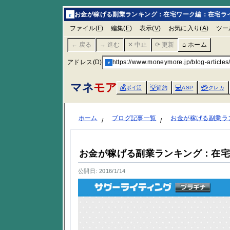
e
お金が稼げる副業ランキング：在宅ワーク編：在宅ライタ
ファイル(
F
)
編集(
E
)
表示(
V
)
お気に入り(
A
)
ツー
← 戻る
→ 進む
✕ 中止
⟳ 更新
⌂ ホーム
アドレス(D)
e
https://www.moneymore.jp/blog-articles/
マネ
モア
💰
💡
💻
💳
ポイ活
節約
ASP
クレカ
ホーム
ブログ記事一覧
お金が稼げる副業ラ
お金が稼げる副業ランキング：在
公開日: 2016/1/14