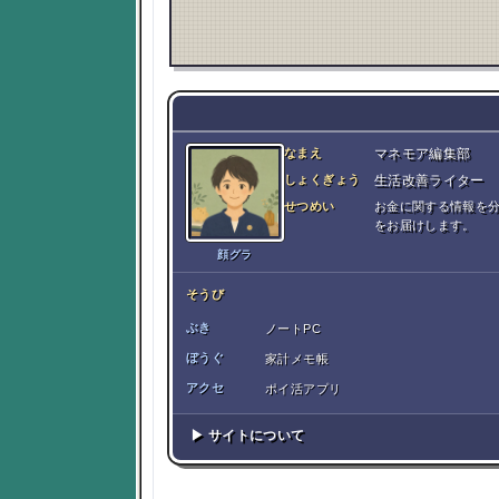
なまえ
マネモア編集部
しょくぎょう
生活改善ライター
せつめい
お金に関する情報を
をお届けします。
顔グラ
そうび
ぶき
ノートPC
ぼうぐ
家計メモ帳
アクセ
ポイ活アプリ
▶ サイトについて