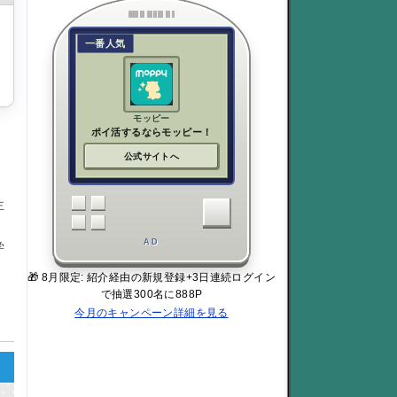
一番人気
モッピー
ポイ活するならモッピー！
公式サイトへ
主
AD
学
🎁 8月限定: 紹介経由の新規登録+3日連続ログイン
で抽選300名に888P
今月のキャンペーン詳細を見る