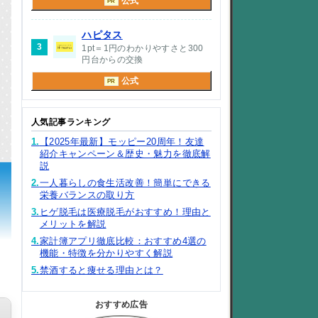
公式
PR
ハピタス
3
1pt＝1円のわかりやすさと300
円台からの交換
公式
PR
人気記事ランキング
1.
【2025年最新】モッピー20周年！友達
紹介キャンペーン＆歴史・魅力を徹底解
説
2.
一人暮らしの食生活改善！簡単にできる
栄養バランスの取り方
3.
ヒゲ脱毛は医療脱毛がおすすめ！理由と
メリットを解説
4.
家計簿アプリ徹底比較：おすすめ4選の
機能・特徴を分かりやすく解説
5.
禁酒すると痩せる理由とは？
おすすめ広告