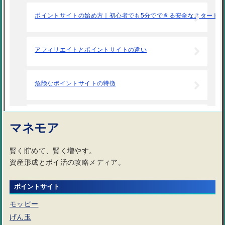
ポイントサイトの始め方｜初心者でも5分でできる安全なスタート
アフィリエイトとポイントサイトの違い
危険なポイントサイトの特徴
ポイントサイトの広告利用で気をつけること
マネモア
賢く貯めて、賢く増やす。
ポイントサイトの稼ぎ方｜初心者でも失敗しない効率的なお小遣い
資産形成とポイ活の攻略メディア。
ポイントサイトは稼ぐよりは貯める、節約するツール
ポイントサイト
モッピー
げん玉
ポイントサイトは楽天での購入で便利