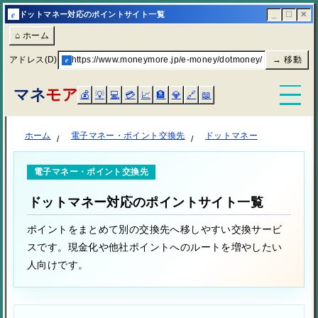
e
ドットマネー対応のポイントサイト一覧
_
☐
✕
⌂ ホーム
アドレス(D)
e
https://www.moneymore.jp/e-money/dotmoney/
→ 移動
マネ
モア
💰
💡
💻
💳
📈
🏦
💎
🔗
📖
ホーム
電子マネー・ポイント交換先
ドットマネー
電子マネー・ポイント交換先
ドットマネー対応のポイントサイト一覧
ポイントをまとめて別の交換先へ移しやすい交換サービ
スです。現金化や他社ポイントへのルートを増やしたい
人向けです。