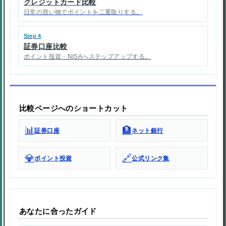
クレジットカード比較
日常の買い物でポイントを二重取りする。
Step 4
証券口座比較
ポイント投資・NISAへステップアップする。
比較ページへのショートカット
📊
🏦
証券口座
ネット銀行
💎
🔗
ポイント投資
公式リンク集
あなたに合ったガイド