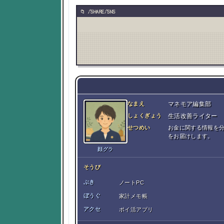
/SHARE/SNS
なまえ
マネモア編集部
しょくぎょう
生活改善ライター
せつめい
お金に関する情報を
をお届けします。
顔グラ
そうび
ぶき
ノートPC
ぼうぐ
家計メモ帳
アクセ
ポイ活アプリ