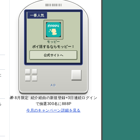
一番人気
モッピー
ポイ活するならモッピー！
公式サイトへ
た
AD
🎁 8月限定: 紹介経由の新規登録+3日連続ログイン
る
で抽選300名に888P
今月のキャンペーン詳細を見る