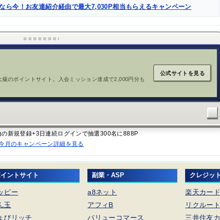
るなら今！お友達紹介経由で最大7,030P相当もらえるキャンペーン
公式サイトを見る
大級のポイントサイト。入会ミッション達成で2,000円分も
経由の新規登録+3日連続ログインで抽選300名に888P
今月のキャンペーン詳細を見る
ポイントサイト
副業・ASP
クレジッ
ッピー
a8ネット
楽天カー
ん玉
アフィB
リクルー
ょびリッチ
バリューコマース
三井住友カ