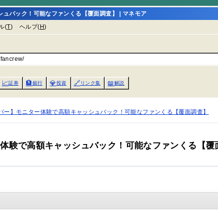
ュバック！可能なファンくる【覆面調査】 | マネモア
ル(
T
)
ヘルプ(
H
)
/fancrew/
📈
🏦
💎
🔗
📖
証券
銀行
投資
リンク集
解説
パー】モニター体験で高額キャッシュバック！可能なファンくる【覆面調査】
ー体験で高額キャッシュバック！可能なファンくる【覆