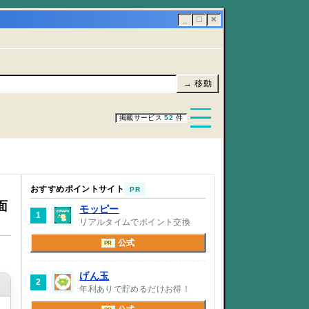
_
☐
✕
→ 移動
掲載サービス
52
件
おすすめポイントサイト
PR
面
モッピー
1
リアルタイムでポイント交換
公式
PR
げん玉
2
年利ありで貯めるだけお得！