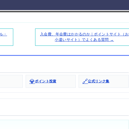
ル・
入会費、年会費はかかるのか｜ポイントサイト（お
小遣いサイト）でよくある質問 →
💎
🔗
ポイント投資
公式リンク集