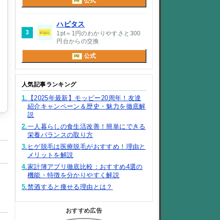
公式
PR
ハピタス
3
1pt＝1円のわかりやすさと300
円台からの交換
公式
PR
人気記事ランキング
1.
【2025年最新】モッピー20周年！友達
紹介キャンペーン＆歴史・魅力を徹底解
説
2.
一人暮らしの食生活改善！簡単にできる
栄養バランスの取り方
3.
ヒゲ脱毛は医療脱毛がおすすめ！理由と
メリットを解説
4.
家計簿アプリ徹底比較：おすすめ4選の
機能・特徴を分かりやすく解説
5.
禁酒すると痩せる理由とは？
おすすめ広告