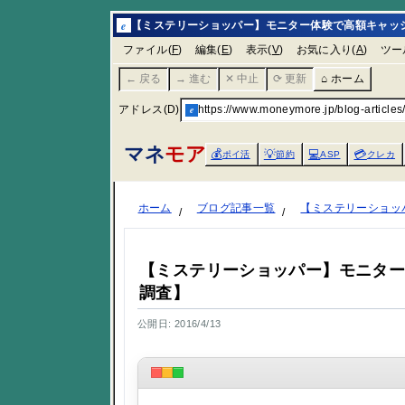
e
【ミステリーショッパー】モニター体験で高額キャッシ
ファイル(
F
)
編集(
E
)
表示(
V
)
お気に入り(
A
)
ツー
← 戻る
→ 進む
✕ 中止
⟳ 更新
⌂ ホーム
アドレス(D)
e
https://www.moneymore.jp/blog-articles
マネ
モア
💰
💡
💻
💳
ポイ活
節約
ASP
クレカ
ホーム
ブログ記事一覧
【ミステリーショッ
【ミステリーショッパー】モニタ
調査】
公開日: 2016/4/13