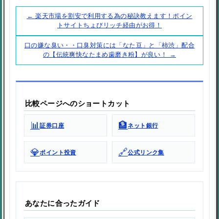
← 楽天市場を割安で利用する為の秘訣教えます！ポイン
トサイトちょびリッチ経由がお得！
口の嫌な臭い・・口臭対策には「なた豆」と「柿渋」配合
の【伝統爽快なたまめ歯磨き粉】が良い！ →
比較ページへのショートカット
📊
🏦
証券口座
ネット銀行
💎
🔗
ポイント投資
公式リンク集
あなたに合ったガイド