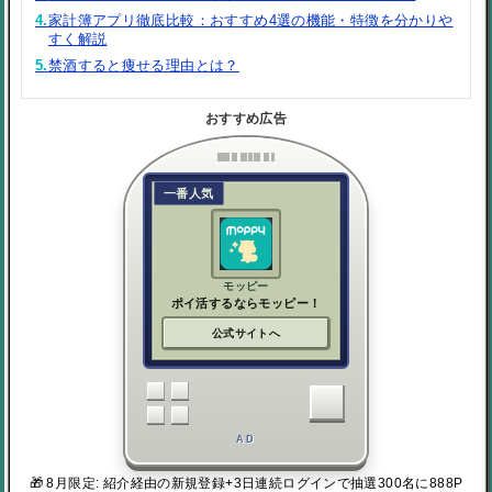
4.
家計簿アプリ徹底比較：おすすめ4選の機能・特徴を分かりや
すく解説
5.
禁酒すると痩せる理由とは？
おすすめ広告
一番人気
モッピー
ポイ活するならモッピー！
公式サイトへ
AD
🎁 8月限定: 紹介経由の新規登録+3日連続ログインで抽選300名に888P