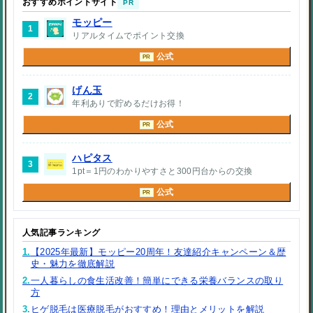
おすすめポイントサイト
PR
モッピー
1
リアルタイムでポイント交換
公式
PR
げん玉
2
年利ありで貯めるだけお得！
公式
PR
ハピタス
3
1pt＝1円のわかりやすさと300円台からの交換
公式
PR
人気記事ランキング
1.
【2025年最新】モッピー20周年！友達紹介キャンペーン＆歴
史・魅力を徹底解説
2.
一人暮らしの食生活改善！簡単にできる栄養バランスの取り
方
3.
ヒゲ脱毛は医療脱毛がおすすめ！理由とメリットを解説