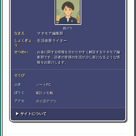
顔グラ
なまえ
マネモア編集部
しょくぎょ
生活改善ライター
う
せつめい
お金に関する情報を分かりやすく解説するマネモア編
集部です。読者の皆様の生活が少し楽になるような情
報をお届けします。
そうび
ぶき
ノートPC
ぼうぐ
家計メモ帳
アクセ
ポイ活アプリ
▶ サイトについて