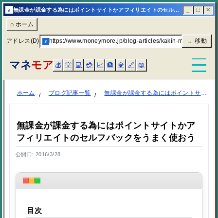
e
無課金が課金する為にはポイントサイトかアフィリエイトのセルフバックをうまく使おう | マネモア
_
☐
✕
⌂ ホーム
アドレス(D)
e
https://www.moneymore.jp/blog-articles/kakin-mukakin/
→ 移動
マネ
モア
💰
💡
💻
💳
📈
🏦
💎
🔗
📖
ホーム
ブログ記事一覧
無課金が課金する為にはポイントサイトかアフィリエイトのセルフバックをうまく使おう
無課金が課金する為にはポイントサイトかア
フィリエイトのセルフバックをうまく使おう
公開日: 2016/3/28
目次