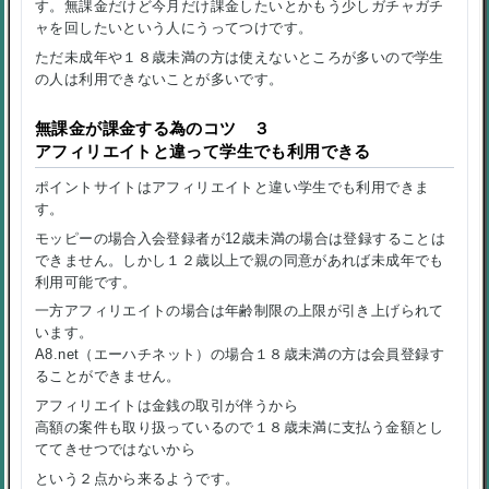
す。無課金だけど今月だけ課金したいとかもう少しガチャガチ
ャを回したいという人にうってつけです。
ただ未成年や１８歳未満の方は使えないところが多いので学生
の人は利用できないことが多いです。
無課金が課金する為のコツ ３
アフィリエイトと違って学生でも利用できる
ポイントサイトはアフィリエイトと違い学生でも利用できま
す。
モッピーの場合入会登録者が12歳未満の場合は登録することは
できません。しかし１２歳以上で親の同意があれば未成年でも
利用可能です。
一方アフィリエイトの場合は年齢制限の上限が引き上げられて
います。
A8.net（エーハチネット）の場合
１８歳未満の方は会員登録す
ることができません
。
アフィリエイトは金銭の取引が伴うから
高額の案件も取り扱っているので１８歳未満に支払う金額とし
ててきせつではないから
という２点から来るようです。