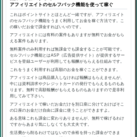
アフィリエイトのセルフバック機能を使って稼ぐ
これはポイントサイトとほとんど一緒ですが、アフィリエイト
のセルフバック機能をうまく利用してお金を稼ぐ方法です。こ
の稼いだお金で課金すればいいのです。
アフィリエイトには有料の案件もありますが無料でお金がもら
える案件もあります。
無料案件のみ利用すれば無課金でも課金することが可能です。
セルフバック機能とはASP（広告提供サイト）が提供するサー
ビスを登録ユーザーが利用しても報酬がもらえる仕組みです。
これをうまく利用すれば高額のお金を稼ぐことができます。
アフィリエイトは商品購入しなければ報酬はもらえませんが、
中には資料請求やクレジットカードの発行でもらえるものもあ
ります。無料で高額報酬がもらえるものもありますので是非利
用してみて下さい。
アフィリエイトで稼いだお金だけを別口座に分けておけばそこ
の口座のお金だけ自由に課金に使うことができますよ。
ある意味これも課金に変わりありませんが、無料で稼げるわけ
ですからあまり気にしなくても大丈夫です。
生活費から削るわけではないので余裕を持った課金ができま