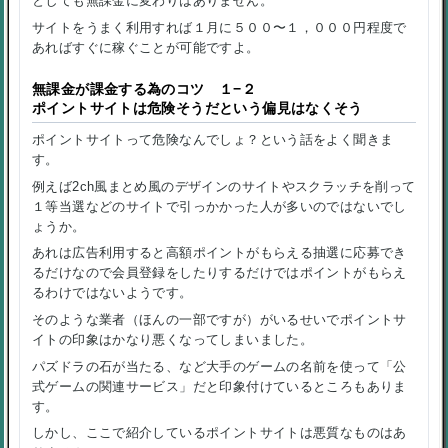
としても無課金に変わりはありません。
サイトをうまく利用すれば１月に５００〜１，０００円程度で
あればすぐに稼ぐことが可能ですよ。
無課金が課金する為のコツ １−２
ポイントサイトは危険そうだという偏見はなくそう
ポイントサイトって危険なんでしょ？という話をよく聞きま
す。
例えば
2ch風まとめ風のデザインのサイト
や
スクラッチを削って
１等当選
などのサイトで引っかかった人が多いのではないでし
ょうか。
あれは
広告利用すると高額ポイントがもらえる抽選に応募でき
るだけ
なので会員登録をしたりするだけではポイントがもらえ
るわけではないようです。
そのような業者（ほんの一部ですが）がいるせいでポイントサ
イトの印象はかなり悪くなってしまいました。
パズドラの石が当たる、など大手のゲームの名前を使って「公
式ゲームの関連サービス」だと印象付けているところもありま
す。
しかし、ここで紹介しているポイントサイトは悪質なものはあ