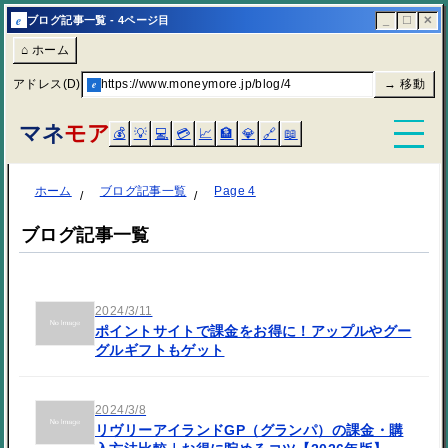
e
ブログ記事一覧 - 4ページ目
_
☐
✕
⌂ ホーム
アドレス(D)
e
https://www.moneymore.jp/blog/4
→ 移動
マネ
モア
💰
💡
💻
💳
📈
🏦
💎
🔗
📖
ホーム
ブログ記事一覧
Page 4
ブログ記事一覧
2024/3/11
ポイントサイトで課金をお得に！アップルやグー
グルギフトもゲット
2024/3/8
リヴリーアイランドGP（グランパ）の課金・購