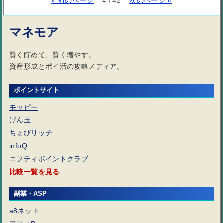
« 前のページ
4 / 42
次のページ »
マネモア
賢く貯めて、賢く増やす。
資産形成とポイ活の攻略メディア。
ポイントサイト
モッピー
げん玉
ちょびリッチ
infoQ
ニフティポイントクラブ
比較一覧を見る
副業・ASP
a8ネット