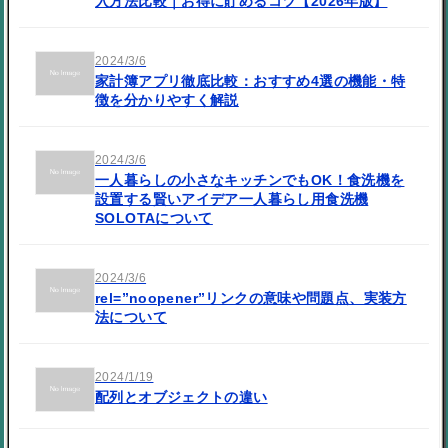
入方法比較｜お得に貯めるコツ【2026年版】
2024/3/6
家計簿アプリ徹底比較：おすすめ4選の機能・特
徴を分かりやすく解説
2024/3/6
一人暮らしの小さなキッチンでもOK！食洗機を
設置する賢いアイデア一人暮らし用食洗機
SOLOTAについて
2024/3/6
rel=”noopener”リンクの意味や問題点、実装方
法について
2024/1/19
配列とオブジェクトの違い